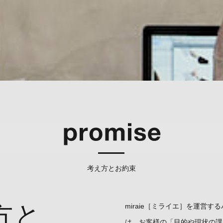
考え方とお約束
方と
miraie［ミライエ］を運営
は、お客様の「目的や現状の課