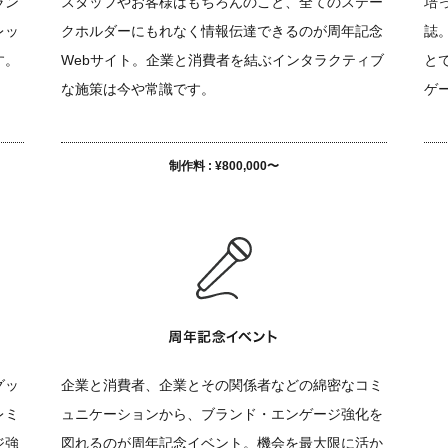
ラン
スタッフやお客様はもちろんのこと、全てのステー
培
レッ
クホルダーにもれなく情報伝達できるのが周年記念
誌
す。
Webサイト。企業と消費者を結ぶインタラクティブ
と
な施策は今や常識です。
ゲ
制作料 : ¥800,000〜
グッ
企業と消費者、企業とその関係者などの綿密なコミ
レミ
ュニケーションから、ブランド・エンゲージ強化を
ジ強
図れるのが周年記念イベント。機会を最大限に活か