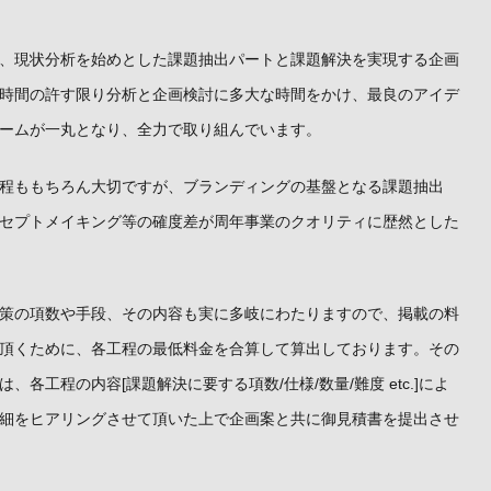
、現状分析を始めとした課題抽出パートと課題解決を実現する企画
時間の許す限り分析と企画検討に多大な時間をかけ、最良のアイデ
ームが一丸となり、全力で取り組んでいます。
程ももちろん大切ですが、ブランディングの基盤となる課題抽出
セプトメイキング等の確度差が周年事業のクオリティに歴然とした
策の項数や手段、その内容も実に多岐にわたりますので、掲載の料
頂くために、各工程の最低料金を合算して算出しております。その
各工程の内容[課題解決に要する項数/仕様/数量/難度 etc.]によ
細をヒアリングさせて頂いた上で企画案と共に御見積書を提出させ