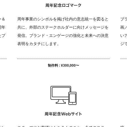
ー＆
周年事業のシンボルを掲げ社内の意志統一を図ると
ブ
周年
共に、外部のステークホルダーに向けメッセージを
画
たプ
発信。ブランド・エンゲージの強化と未来への決意
い
表明をカタチにします。
ジ
制作料 : ¥300,000〜