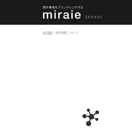
HOME
>
制作費について